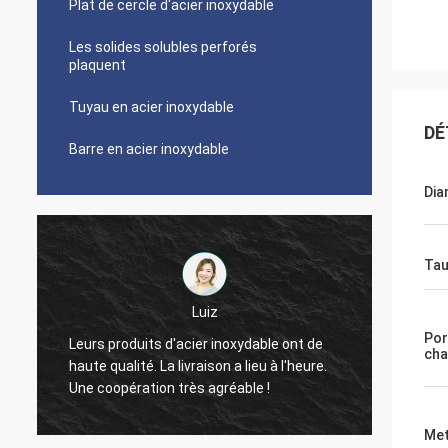
Plat de cercle d'acier inoxydable
Les solides solubles perforés
plaquent
Tuyau en acier inoxydable
DÉ
Barre en acier inoxydable
Dia
Tau
Paul
Votre qualité de société est vraiment
Qu
Por
de
cha
bonne, jusqu'maintenant à moi ont
vo
re.
rencontré zéro taux défectueux. Si tout
C'
va bien vous garderez cette bonne
He
condition ! Merci.
Met