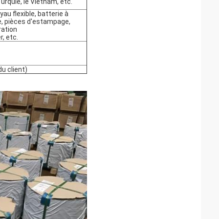
 Turquie, le Vietnam, etc.
au flexible, batterie à
e, pièces d'estampage,
ration
, etc.
u client)