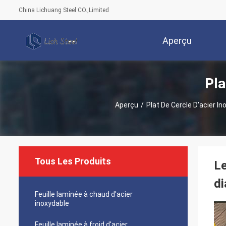
China Lichuang Steel CO.,Limited
Aperçu
Pla
Aperçu
/
Plat De Cercle D'acier In
Tous Les Produits
Le
di
Feuille laminée à chaud d'acier
inoxydable
Feuille laminée à froid d'acier