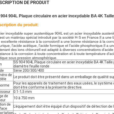
SCRIPTION DE PRODUIT
904 904L Plaque circulaire en acier inoxydable BA 4K Taille
cription du produit:
cier inoxydable super austenitique 904L est un acier inoxydable austeni
 est un matériau spécial introduit par la société H·S en France.Il a une
 excellente résistance à la corrosionIl a une bonne résistance à la corr
furique, l'acide acétique, l'acide formique et l'acide phosphorique.Il a 
tenant des ions chlorureIl est adapté à diverses concentrations d'acide
istance à la corrosion à toute concentration et à toute température d'ac
tique sous pression atmosphérique.
SS 904 904L Plaque circulaire en acier inoxydable BA 4K Taille
m
diamètre feuille ronde
Laisser un message
Nous vous rappellerons bientôt!
de
Série 200/300/400
méro de
Le produit doit être présenté dans un emballage de qualité su
dèle
Pour les appareils de traitement des eaux usées, le système
norme
doit être conforme à la présente directive.
isseur
0.1-1,5 mm
ge de
10 à 750 mm
geur
ition de
L'équipement doit être équipé d'un dispositif de détection de 
face
ortation