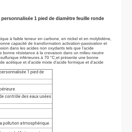
 personnalisée 1 pied de diamètre feuille ronde
tique à faible teneur en carbone, en nickel et en molybdène,
 bonne capacité de transformation activation-passivation et
osion dans les acides non oxydants tels que l'acide
une bonne résistance à la crevaison dans un milieu neutre
 sulfurique inférieures à 70 °C,et présente une bonne
ide acétique et d'acide mixte d'acide formique et d'acide
 personnalisée 1 pied de
périeure.
 de contrôle des eaux usées
la pollution atmosphérique.