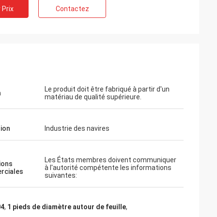
 Prix
Contactez
Le produit doit être fabriqué à partir d'un
n
matériau de qualité supérieure.
tion
Industrie des navires
Les États membres doivent communiquer
ions
à l'autorité compétente les informations
rciales
suivantes:
04
,
1 pieds de diamètre autour de feuille
,