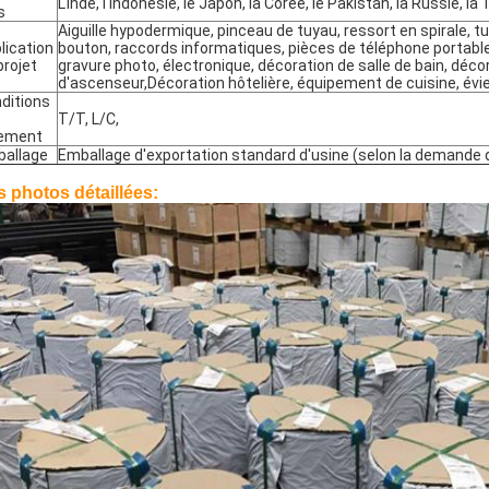
L'Inde, l'Indonésie, le Japon, la Corée, le Pakistan, la Russie, la
s
Aiguille hypodermique, pinceau de tuyau, ressort en spirale, tuy
lication
bouton, raccords informatiques, pièces de téléphone portabl
projet
gravure photo, électronique, décoration de salle de bain, déco
d'ascenseur,Décoration hôtelière, équipement de cuisine, évier
ditions
T/T, L/C,
iement
SOUMETTRE
allage
Emballage d'exportation standard d'usine (selon la demande d
 photos détaillées: