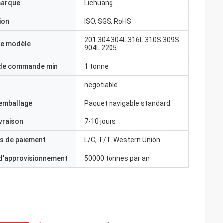
marque
Lichuang
ion
ISO, SGS, RoHS
201 304 304L 316L 310S 309S
e modèle
904L 2205
 de commande min
1 tonne
negotiable
'emballage
Paquet navigable standard
ivraison
7-10 jours
s de paiement
L/C, T/T, Western Union
 d'approvisionnement
50000 tonnes par an