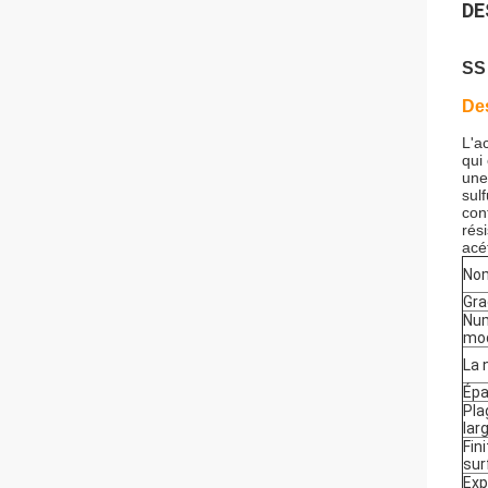
DE
SS 
Des
L'a
qui
une
sul
con
rés
acé
No
Gra
Nu
mo
La 
Épa
Pla
lar
Fin
sur
Exp