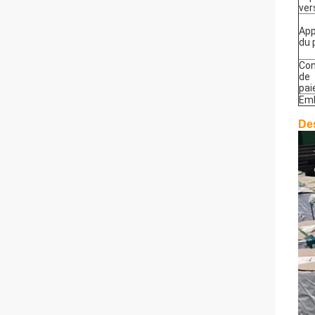
ver
App
du 
Con
de
pa
Emb
Des