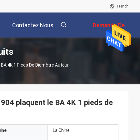
French
Contactez Nous
Demande De
uits
Soumission
描
e BA 4K 1 Pieds De Diamètre Autour
述
 904 plaquent le BA 4K 1 pieds de
gine
La Chine