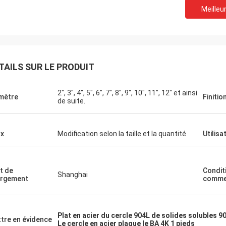
Meilleur
TAILS SUR LE PRODUIT
2", 3", 4", 5", 6", 7", 8", 9", 10", 11", 12" et ainsi
mètre
Finitio
de suite.
x
Modification selon la taille et la quantité
Utilisa
Éric
and vous choisissez vos associés,
t de
Condit
Shanghai
rgement
comme
us augmentez la probabilité du succès.
est pourquoi nous choisissons
ngchengtai.
Plat en acier du cercle 904L de solides solubles 9
tre en évidence
Le cercle en acier plaque le BA 4K 1 pieds