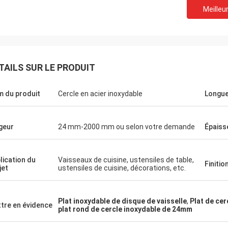
Meilleur
TAILS SUR LE PRODUIT
 du produit
Cercle en acier inoxydable
Longu
geur
24 mm-2000 mm ou selon votre demande
Épaiss
Éric
lication du
Vaisseaux de cuisine, ustensiles de table,
Finitio
jet
ustensiles de cuisine, décorations, etc.
nt
Quand vous choisissez vos associés,
vous augmentez la probabilité du succès.
tout
C'est pourquoi nous choisissons
Plat inoxydable de disque de vaisselle
,
Plat de cer
Hengchengtai.
tre en évidence
plat rond de cercle inoxydable de 24mm