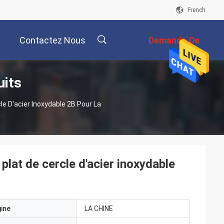
French
Contactez Nous
Demande De
uits
Soumission
描
e D'acier Inoxydable 2B Pour La
述
lat de cercle d'acier inoxydable
gine
LA CHINE