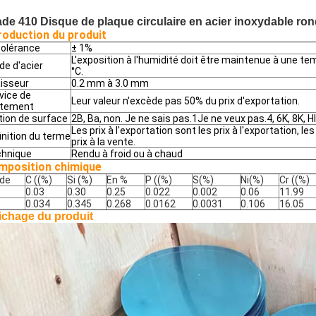
de 410 Disque de plaque circulaire en acier inoxydable ro
roduction du produit
tolérance
± 1%
L'exposition à l'humidité doit être maintenue à une t
de d'acier
°C.
isseur
0.2 mm à 3.0 mm
vice de
Leur valeur n'excède pas 50% du prix d'exportation.
itement
ition de surface
2B, Ba, non. Je ne sais pas.1Je ne veux pas.4, 6K, 8K, Hl
Les prix à l'exportation sont les prix à l'exportation, les
inition du terme
prix à la vente.
hnique
Rendu à froid ou à chaud
mposition chimique
de
C ((%)
Si (%)
En %
P ((%)
S(%)
Ni(%)
Cr ((%)
0
0.03
0.30
0.25
0.022
0.002
0.06
11.99
0
0.034
0.345
0.268
0.0162
0.0031
0.106
16.05
ichage du produit