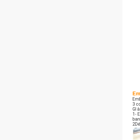
Emb
Emb
3 c
GI 
1- 
ban
2Dé