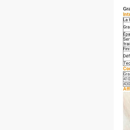
Gra
Int
La 
Gra
Épa
Ser
tra
Fin
Déf
Tec
Co
Gra
41
43
Aff