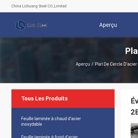
China Lichuang Steel CO.,Limited
Aperçu
Pla
Aperçu
/
Plat De Cercle D'acier
Tous Les Produits
Év
2B
Feuille laminée à chaud d'acier
inoxydable
Feuille laminée à froid d'acier