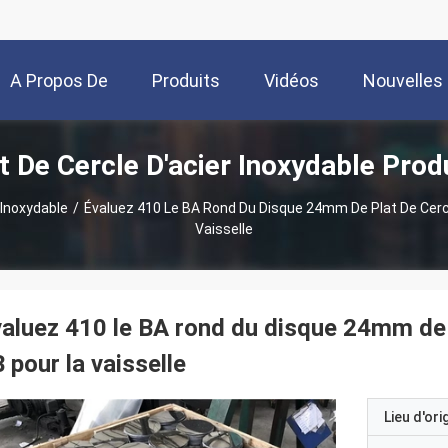
A Propos De
Produits
Vidéos
Nouvelles
t De Cercle D'acier Inoxydable Prod
Nous
 Inoxydable
/
Évaluez 410 Le BA Rond Du Disque 24mm De Plat De Cercl
Vaisselle
aluez 410 le BA rond du disque 24mm de p
 pour la vaisselle
Lieu d'ori