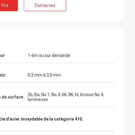
 Prix
Contactez
eur
1-6m ou sur demande
eur
0.2 mm à 3.0 mm
2b, Ba, No.1, No.4, 6K, 8K, hl, brosse No.4,
n de surface
lumineuse
cle d'acier inoxydable de la catégorie 410
,