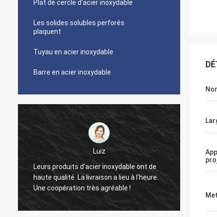
Plat de cercle d'acier inoxydable
Les solides solubles perforés
plaquent
Tuyau en acier inoxydable
DÉ
Barre en acier inoxydable
Nom
Lar
Paul
Luiz
App
pro
Votre qualité de société est vraime
cier inoxydable ont de
bonne, jusqu'maintenant à moi ont
vraison a lieu à l'heure.
rencontré zéro taux défectueux. Si 
ès agréable !
va bien vous garderez cette bonne
Met
condition ! Merci.