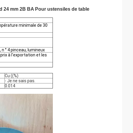
nd 24 mm 2B BA Pour ustensiles de table
empérature minimale de 30
, n ° 4 pinceau, lumineux
 prix à l'exportation et les
Cu ((%)
- Je ne sais pas.
0.014