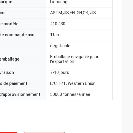
marque
Lichuang
ion
ASTM,JIS,EN,DIN,GB, JIS
e modèle
410 430
 de commande min
1ton
negotiable
Emballage navigable pour
'emballage
l'exportation
ivraison
7-10 jours
s de paiement
L/C, T/T, Western Union
 d'approvisionnement
50000 tonnes/année