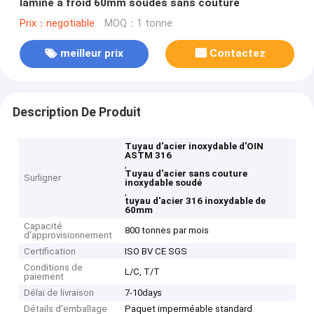
laminé à froid 60mm soudés sans couture
Prix：negotiable
MOQ：1 tonne
meilleur prix
Contactez
Description De Produit
Tuyau d'acier inoxydable d'OIN
ASTM 316
,
Tuyau d'acier sans couture
Surligner
inoxydable soudé
,
tuyau d'acier 316 inoxydable de
60mm
Capacité
800 tonnes par mois
d'approvisionnement
Certification
ISO BV CE SGS
Conditions de
L/C, T/T
paiement
Délai de livraison
7-10days
Détails d'emballage
Paquet imperméable standard