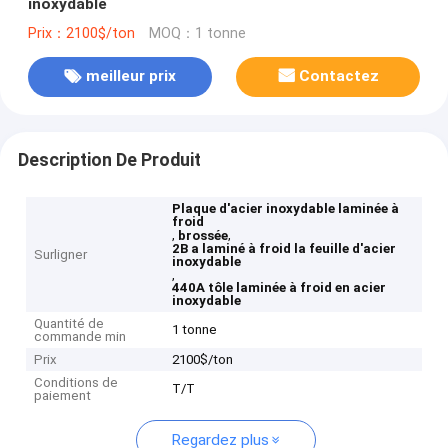
inoxydable
Prix：2100$/ton
MOQ：1 tonne
meilleur prix
Contactez
Description De Produit
Plaque d'acier inoxydable laminée à
froid
,
,
brossée
2B a laminé à froid la feuille d'acier
Surligner
inoxydable
,
440A tôle laminée à froid en acier
inoxydable
Quantité de
1 tonne
commande min
Prix
2100$/ton
Conditions de
T/T
paiement
Regardez plus