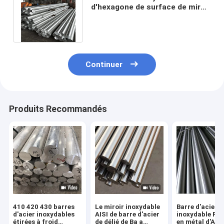
d'hexagone de surface de miroir
de la barre d'acier 2B de SS303
18mm
Continuer
Produits Recommandés
410 420 430 barres
Le miroir inoxydable
Barre d'acier
d'acier inoxydables
AISI de barre d'acier
inoxydable Ro
étirées à froid
de délié de Ba a
en métal d'AIS