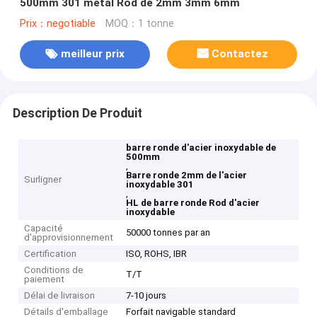
500mm 301 métal Rod de 2mm 3mm 6mm
Prix：negotiable
MOQ：1 tonne
meilleur prix
Contactez
Description De Produit
barre ronde d'acier inoxydable de
500mm
,
Barre ronde 2mm de l'acier
Surligner
inoxydable 301
,
HL de barre ronde Rod d'acier
inoxydable
Capacité
50000 tonnes par an
d'approvisionnement
Certification
ISO, ROHS, IBR
Conditions de
T/T
paiement
Délai de livraison
7-10 jours
Détails d'emballage
Forfait navigable standard