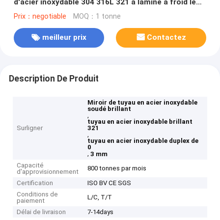
d'acier inoxydable 304 316L 321 a laminé à froid le
duplex 0.3mm
Prix：negotiable
MOQ：1 tonne
meilleur prix
Contactez
Description De Produit
Miroir de tuyau en acier inoxydable
soudé brillant
,
tuyau en acier inoxydable brillant
Surligner
321
,
tuyau en acier inoxydable duplex de
0
,
3 mm
Capacité
800 tonnes par mois
d'approvisionnement
Certification
ISO BV CE SGS
Conditions de
L/C, T/T
paiement
Délai de livraison
7-14days